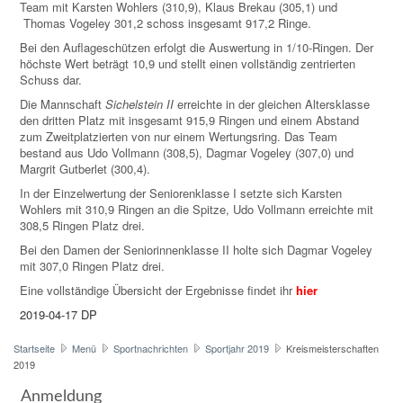
Team mit Karsten Wohlers (310,9), Klaus Brekau (305,1) und
Thomas Vogeley 301,2 schoss insgesamt 917,2 Ringe.
Bei den Auflageschützen erfolgt die Auswertung in 1/10-Ringen. Der
höchste Wert beträgt 10,9 und stellt einen vollständig zentrierten
Schuss dar.
Die Mannschaft
Sichelstein II
erreichte in der gleichen Altersklasse
den dritten Platz mit insgesamt 915,9 Ringen und einem Abstand
zum Zweitplatzierten von nur einem Wertungsring. Das Team
bestand aus Udo Vollmann (308,5), Dagmar Vogeley (307,0) und
Margrit Gutberlet (300,4).
In der Einzelwertung der Seniorenklasse I setzte sich Karsten
Wohlers mit 310,9 Ringen an die Spitze, Udo Vollmann erreichte mit
308,5 Ringen Platz drei.
Bei den Damen der Seniorinnenklasse II holte sich Dagmar Vogeley
mit 307,0 Ringen Platz drei.
Eine vollständige Übersicht der Ergebnisse findet ihr
hier
2019-04-17 DP
Startseite
Menü
Sportnachrichten
Sportjahr 2019
Kreismeisterschaften
2019
Anmeldung