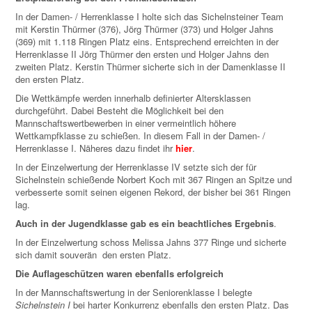
In der Damen- / Herrenklasse I holte sich das Sichelnsteiner Team
mit Kerstin Thürmer (376), Jörg Thürmer (373) und Holger Jahns
(369) mit 1.118 Ringen Platz eins. Entsprechend erreichten in der
Herrenklasse II Jörg Thürmer den ersten und Holger Jahns den
zweiten Platz. Kerstin Thürmer sicherte sich in der Damenklasse II
den ersten Platz.
Die Wettkämpfe werden innerhalb definierter Altersklassen
durchgeführt. Dabei Besteht die Möglichkeit bei den
Mannschaftswertbewerben in einer vermeintlich höhere
Wettkampfklasse zu schießen. In diesem Fall in der Damen- /
Herrenklasse I. Näheres dazu findet ihr
hier
.
In der Einzelwertung der Herrenklasse IV setzte sich der für
Sichelnstein schießende Norbert Koch mit 367 Ringen an Spitze und
verbesserte somit seinen eigenen Rekord, der bisher bei 361 Ringen
lag.
Auch in der Jugendklasse gab es ein beachtliches Ergebnis
.
In der Einzelwertung schoss Melissa Jahns 377 Ringe und sicherte
sich damit souverän den ersten Platz.
Die Auflageschützen waren ebenfalls erfolgreich
In der Mannschaftswertung in der Seniorenklasse I belegte
Sichelnstein I
bei harter Konkurrenz ebenfalls den ersten Platz. Das